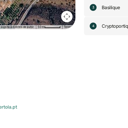
Basilique
3
Cryptoporti
4
ujeita a direitos de autor.
Termos
50 m
rtola.pt