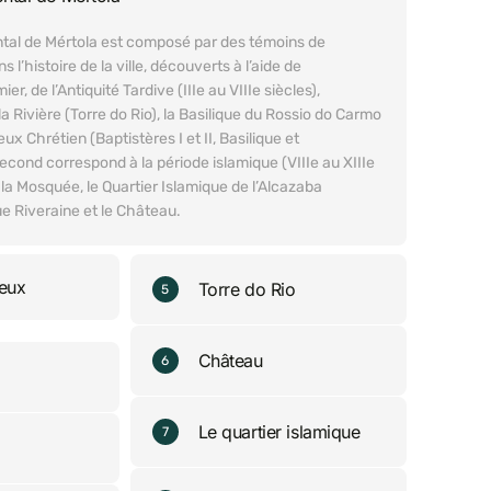
al de Mértola est composé par des témoins de
s l’histoire de la ville, découverts à l’aide de
er, de l’Antiquité Tardive (IIIe au VIIIe siècles),
a Rivière (Torre do Rio), la Basilique du Rossio do Carmo
ux Chrétien (Baptistères I et II, Basilique et
econd correspond à la période islamique (VIIIe au XIIIe
la Mosquée, le Quartier Islamique de l’Alcazaba
ue Riveraine et le Château.
ieux
Torre do Rio
5
Château
6
Le quartier islamique
7