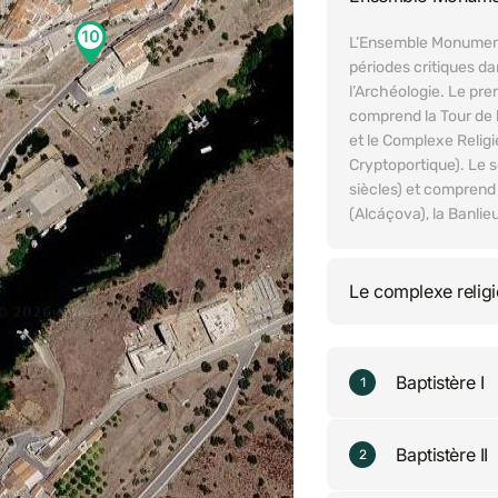
L’Ensemble Monument
périodes critiques dan
l’Archéologie. Le premi
comprend la Tour de l
et le Complexe Religie
Cryptoportique). Le s
siècles) et comprend 
(Alcáçova), la Banlie
Le complexe relig
Baptistère I
1
Baptistère II
2