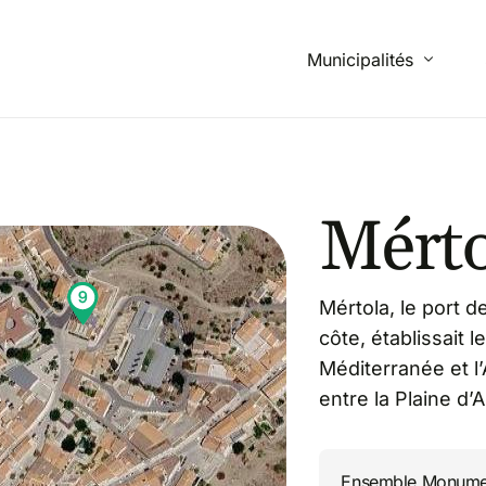
Municipalités
Beja
Mérto
Campo Maior
Mértola
Montemor-o-Novo
Mértola, le port de
côte, établissait 
Monforte
Méditerranée et l’A
Ourique
entre la Plaine d’
Santiago do Cacém
Vidigueira
Ensemble Monumen