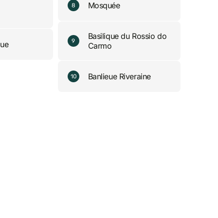
Mosquée
8
Basilique du Rossio do
9
que
Carmo
Banlieue Riveraine
10