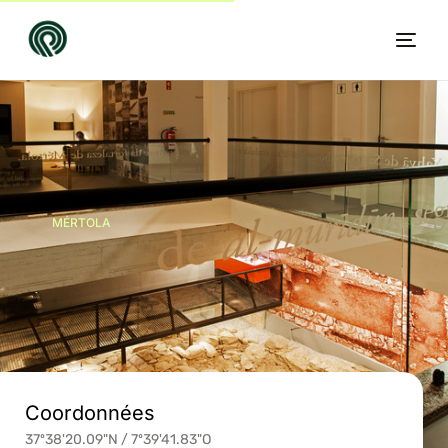
MÉRTOLA
FR
Coordonnées
37º38'20.09"N / 7º39'41.83"O