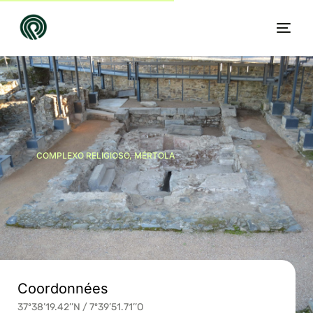
COMPLEXO RELIGIOSO, MÉRTOLA
FR
Coordonnées
37º38’19.42’’N / 7º39’51.71’’O