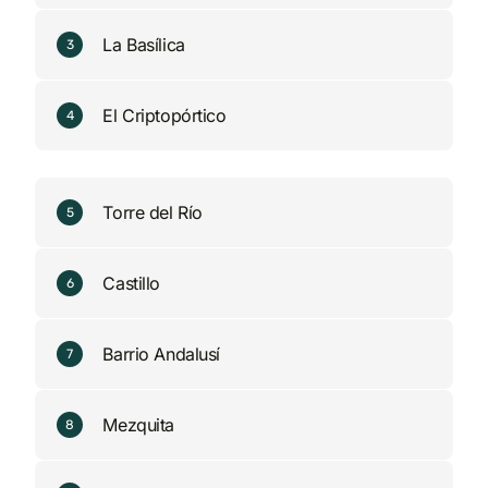
La Basílica
3
El Criptopórtico
4
Torre del Río
5
Castillo
6
Barrio Andalusí
7
Mezquita
8