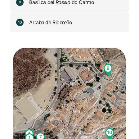
Basílica del
Rossio
do Carmo
9
Arrabalde Ribereño
10