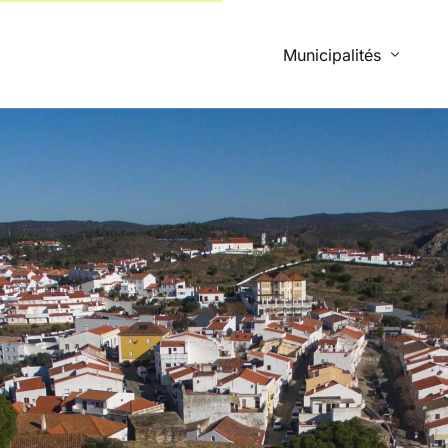
Municipalités
Beja
Campo Maior
Mértola
Montemor-o-Novo
Monforte
Ourique
Santiago do Cacém
Vidigueira