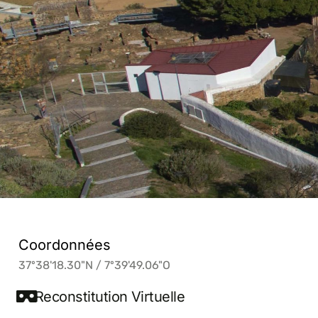
Coordonnées
37º38'18.30"N / 7º39'49.06"O
Reconstitution Virtuelle