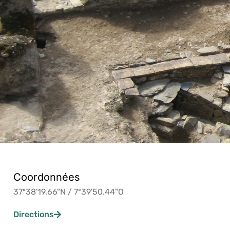
Coordonnées
37º38'19.66"N / 7º39'50.44"O
Directions