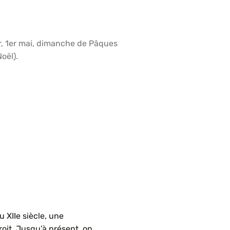
ier, 1er mai, dimanche de Pâques
oël).
 XIIe siècle, une
roit. Jusqu’à présent, on