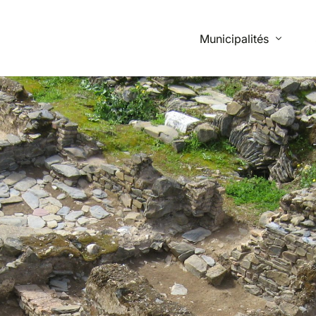
Municipalités
Beja
Campo Maior
Mértola
Montemor-o-Novo
Monforte
Ourique
Santiago do Cacém
Vidigueira