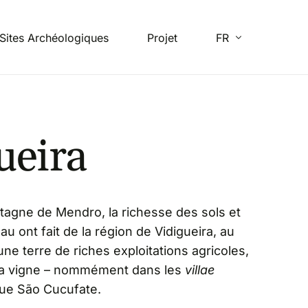
Sites Archéologiques
Projet
FR
EN
ueira
ES
PT
tagne de Mendro, la richesse des sols et
au ont fait de la région de Vidigueira, au
une terre de riches exploitations agricoles,
la vigne – nommément dans les
villae
que São Cucufate.