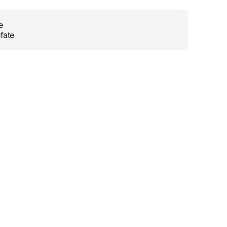
e
fate