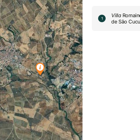
Villa
Romain
1
de São Cucu