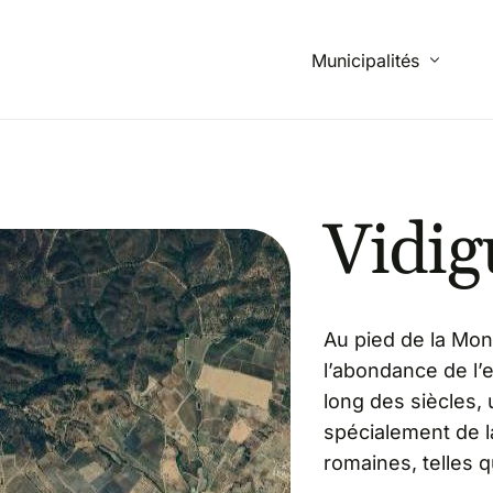
Municipalités
Beja
Vidig
Campo Maior
Mértola
Montemor-o-Novo
Au pied de la Mon
Monforte
l’abondance de l’e
Ourique
long des siècles, 
spécialement de 
Santiago do Cacém
romaines, telles 
Vidigueira