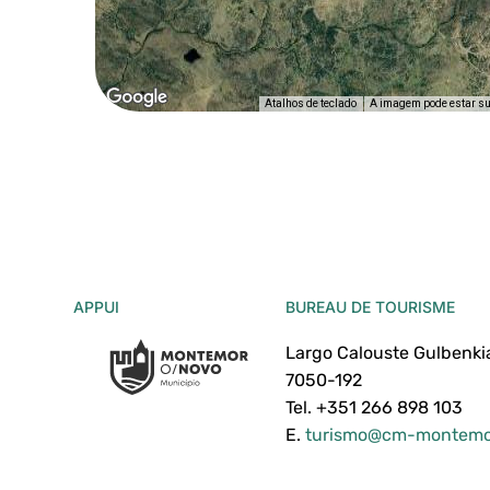
Atalhos de teclado
A imagem pode estar suje
APPUI
BUREAU DE TOURISME
Largo Calouste Gulbenki
7050-192
Tel. +351 266 898 103
E.
turismo@cm-montemo