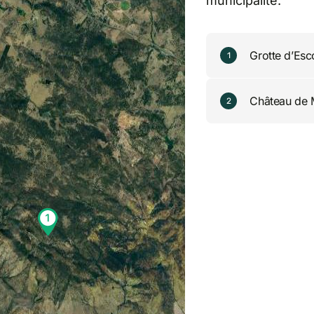
municipalité.
Grotte d’Esc
1
Château de 
2