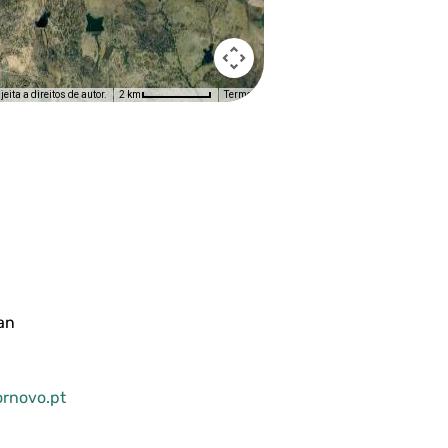
ita a direitos de autor.
Termos
2 km
an
rnovo.pt