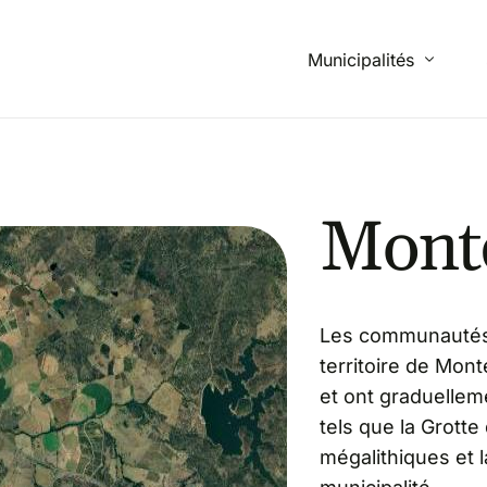
Municipalités
Beja
Mont
Campo Maior
Mértola
Montemor-o-Novo
Les communautés 
Monforte
territoire de Mon
Ourique
et ont graduellem
tels que la Grott
Santiago do Cacém
mégalithiques et l
Vidigueira