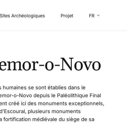
Sites Archéologiques
Projet
FR
EN
emor-o-Novo
ES
PT
humaines se sont établies dans le
temor-o-Novo depuis le Paléolithique Final
ent créé ici des monuments exceptionnels,
e d’Escoural, plusieurs monuments
a fortification médiévale du siège de sa