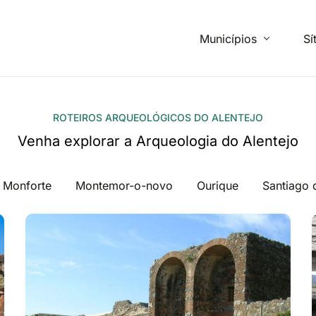
Municípios
Sí
Beja
ROTEIROS ARQUEOLÓGICOS DO ALENTEJO
Venha explorar a Arqueologia do Alentejo
Campo Maior
Mértola
Monforte
Montemor-o-novo
Ourique
Santiago
Montemor-o-Novo
Monforte
Ourique
Santiago do Cacém
Vidigueira