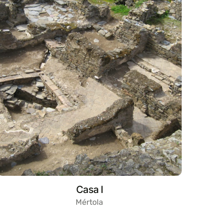
Casa I
Mértola