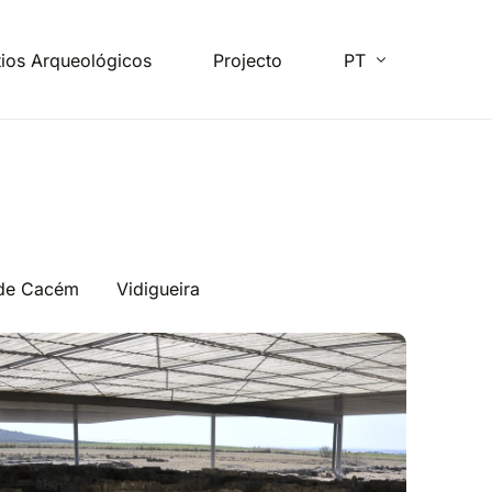
tios Arqueológicos
Projecto
PT
FR
EN
ES
 de Cacém
Vidigueira