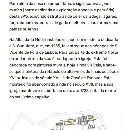
Para além da casa do proprietário, é significativa a
pars
rustica
(parte dedicada à exploração agrícola e pecuária)
desta
villa
, existindo estruturas de celeiros, adega, lagares,
forja, capoeiras, currais de gado e telheiros para armazenar
palhas ou lenha.
Na Alta Idade Média instalou-se aqui um mosteiro dedicado
a S. Cucufate, que, em 1255, foi entregue aos cónegos de S.
Vicente de Fora de Lisboa. Para tal, parte do extremo Norte
do andar térreo da
villa
é readaptado
à
igreja. Esta foi
decorada com pinturas murais, hoje ainda visíveis, e sabe-
se que a pintura do retábulo do altar-mor, de finais do século
XVI ou inícios do século XVII, é de José de Escovar. Este
mosteiro foi abandonado ainda no século XVII, mas a sua
igreja manteve-se aberta ao culto até 1723, data da morte
do seu último capelão.