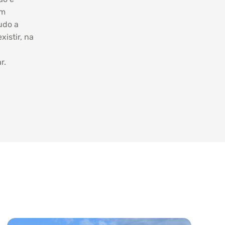
om
udo a
xistir, na
r.