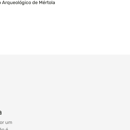
 Arqueológico de Mértola
a
por um
ão é