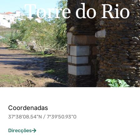
T
o
r
r
e
d
o
R
i
o
Coordenadas
37º38'08.54"N / 7º39'50.93"O
Direcções