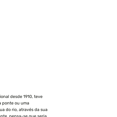
ional desde 1910, teve
a ponte ou uma
ua do rio, através da sua
ente, pensa-se que seria