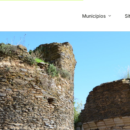
Municípios
Sí
Beja
Campo Maior
Mértola
Montemor-o-Novo
Monforte
Ourique
Santiago do Cacém
Vidigueira