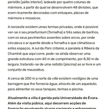
peristilo (pátio interior), ladeado por quatro colunas de
mármore, a partir do qual se desenvolvem 48 divisões, que
eram ricamente decoradas com estuques, placas de
mármore e mosaicos.
A noroeste existem umas termas privadas, onde é possível
ver-se o seu
praefurnium
(fornalha) e três salas de banhos,
com os seus pavimentos assentes sobre arcos, por onde
circulava o ar quente desde a fornalha e que climatizava
estes espaços. A sul da
Pars Urbana
, e paralela à Ribeira da
Chaminé que aqui corre, pode-se ainda observar uma
grande estrutura com 40 m de comprimento, por 8,30 m de
largura, tratando-se de uma
natatio
(piscina) ao ar livre e um
conjunto de mausoléus.
A cerca de 200 m a norte da
villa
existem vestígios de uma
barragem que lhe fornecia água, através de um aqueduto,
para alimentar os seus tanques, termas e piscina.
Atualmente a villa é gerida pela Universidade de Évora.
Além da visita púbica, aqui decorrem acções de
formação envolvendo alunos nacionais e estrangeiros.