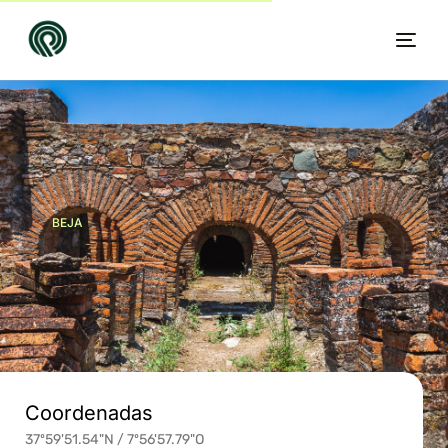
BEJA
Villa
PT
Coordenadas
37º59'51.54"N / 7º56'57.79"O