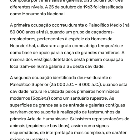
composta por várias salas e galerias, distribuídas por três
diferentes níveis. A 25 de outubro de 1963 foi classificada
como Monumento Nacional.
A primeira ocupação ocorreu durante o Paleolítico Médio (há
50 000 anos atrás), quando um grupo de caçadores-
recolectores, pertencentes à espécie do Homem de
Neanderthal, utilizaram a gruta como abrigo temporário e
como base de apoio para a caça de grandes mamíferos. A
maioria dos vestígios detetados desta primeira ocupação
localizam-se numa galeria a SE desta cavidade.
A segunda ocupação identificada deu-se durante o
Paleolítico Superior (35 000 a.C. – 8 000 a.C.), quando esta
cavidade natural é utilizada pelos primeiros hominídeos
modernos (
Sapiens
) como um santuário rupestre. As
superfícies da grande sala de entrada e galerias contíguas
serviram como suporte à realização de testemunhos da
primeira Arte da Humanidade. Subsistem representações de
animais (equídeos e bovídeos), assim como signos
esquemáticos, de interpretação mais complexa, de caráter
mágico ou religioso.