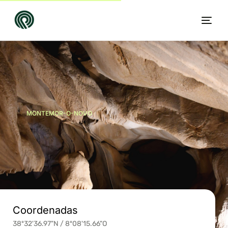
MONTEMOR-O-NOVO
PT
Coordenadas
38º32'36.97"N / 8º08'15.66"O