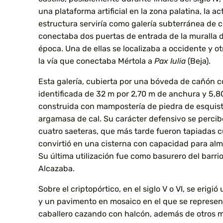
una plataforma artificial en la zona palatina, la a
estructura serviría como galería subterránea de 
conectaba dos puertas de entrada de la muralla 
época. Una de ellas se localizaba a occidente y otra
la vía que conectaba Mértola a
Pax Iulia
(Beja).
Esta galería, cubierta por una bóveda de cañón c
identificada de 32 m por 2,70 m de anchura y 5,80
construida con mampostería de piedra de esquist
argamasa de cal. Su carácter defensivo se percib
cuatro saeteras, que más tarde fueron tapiadas c
convirtió en una cisterna con capacidad para al
Su última utilización fue como basurero del barri
Alcazaba.
Sobre el criptopórtico, en el siglo V o VI, se erig
y un pavimento en mosaico en el que se represe
caballero cazando con halcón, además de otros m