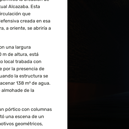
ctual Alcazaba. Esta
circulación que
defensiva creada en esa
, a oriente, se abriría a
on una largura
 m de altura, está
o local trabada con
e por la presencia de
uando la estructura se
macenar 138 m³ de agua.
o almohade de la
ió un pórtico con columnas
ntó una escena de un
otivos geométricos,