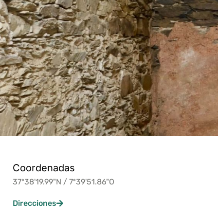
Coordenadas
37º38'19.99"N / 7º39'51.86"O
Direcciones