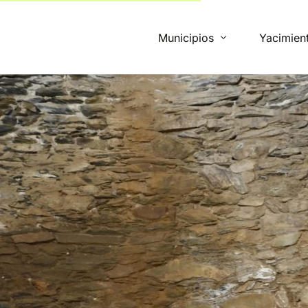
Municipios
Yacimien
Beja
Campo Maior
Mértola
Montemor-o-Novo
Monforte
Ourique
Santiago do Cacém
Vidigueira