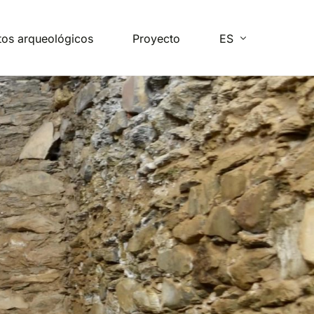
tos arqueológicos
Proyecto
ES
FR
EN
PT