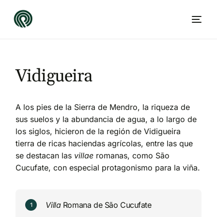
Vidigueira
A los pies de la Sierra de Mendro, la riqueza de
sus suelos y la abundancia de agua, a lo largo de
los siglos, hicieron de la región de Vidigueira
tierra de ricas haciendas agrícolas, entre las que
se destacan las
villae
romanas, como São
ES
Cucufate, con especial protagonismo para la viña.
V
i
l
l
a
R
o
m
a
n
a
d
e
S
ã
o
C
u
c
u
f
a
t
e
1