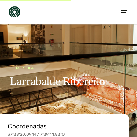
MÉRTOLA
La
r
r
a
b
a
l
d
e
R
i
b
e
r
e
ñ
o
ES
Coordenadas
37º38'20.09"N / 7º39'41.83"O