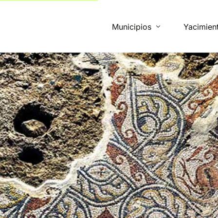
Municipios
Yacimien
Beja
Campo Maior
Mértola
Montemor-o-Novo
Monforte
Ourique
Santiago do Cacém
Vidigueira