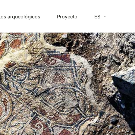
tos arqueológicos
Proyecto
ES
FR
EN
PT