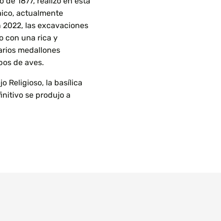
 de 1877, realizó en esta
aico, actualmente
n 2022, las excavaciones
 con una rica y
arios medallones
ipos de aves.
 Religioso, la basílica
finitivo se produjo a