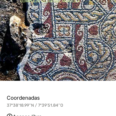
COMPLEJO RELIGIOSO, MÉRTOLA
Coordenadas
37º38’18.99’’N / 7º39’51.84’’O