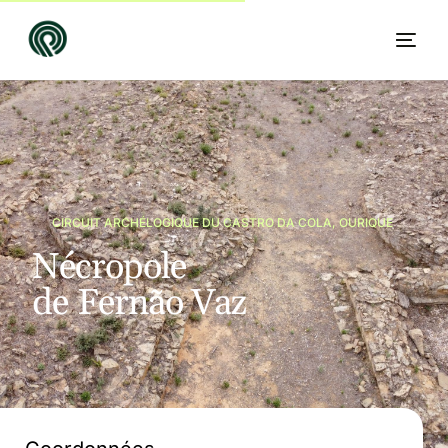
CIRCUIT ARCHÉLOGIQUE DU CASTRO DA COLA, OURIQUE
N
é
c
r
o
p
o
l
e
d
e
F
e
r
n
ã
o
V
a
z
FR